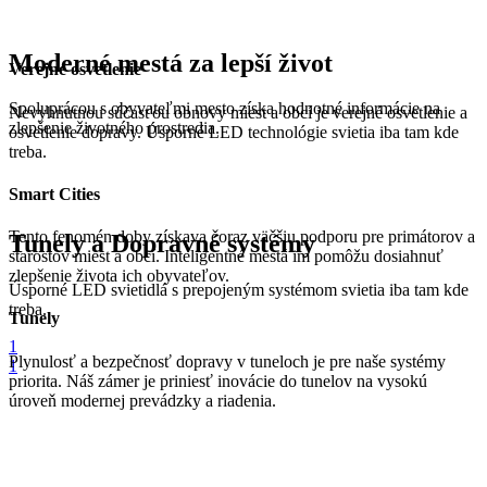
Moderné mestá za lepší život
Verejné osvetlenie
Spoluprácou s obyvateľmi mesto získa hodnotné informácie na
Nevyhnutnou súčasťou obnovy miest a obcí je verejné osvetlenie a
zlepšenie životného prostredia.
osvetlenie dopravy. Úsporné LED technológie svietia iba tam kde
treba.
Smart Cities
Tento fenomén doby získava čoraz väčšiu podporu pre primátorov a
Tunely a Dopravné systémy
starostov miest a obcí. Inteligentné mestá im pomôžu dosiahnuť
zlepšenie života ich obyvateľov.
Úsporné LED svietidlá s prepojeným systémom svietia iba tam kde
treba.
Tunely
1
Plynulosť a bezpečnosť dopravy v tuneloch je pre naše systémy
1
priorita. Náš zámer je priniesť inovácie do tunelov na vysokú
úroveň modernej prevádzky a riadenia.