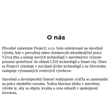
O nás
Pôvodné zameranie Project1 s.r.o. bolo orientované na stavebnú
výrobu, kde v prevažnej miere dominovali rekonštrukčné prace.
Vývoj trhu a nástup nových technológií v stavebníctve výrazne
posunul spoločnosť do oblasti LED technológií a Smart city. Dnes
sa Project1 orientuje v rozvíjaní týchto technológií a na Slovensku
zastupuje významných svetových výrobcov.
Stavebnú a developerskú činnosť realizujeme zväčša so zameraním
na práce stredného rozsahu. Našou hlavnou úlohu v stavebnej
výrobe je, aby sa objem, kvalita a cena odrazili v spokojnosti
investora.