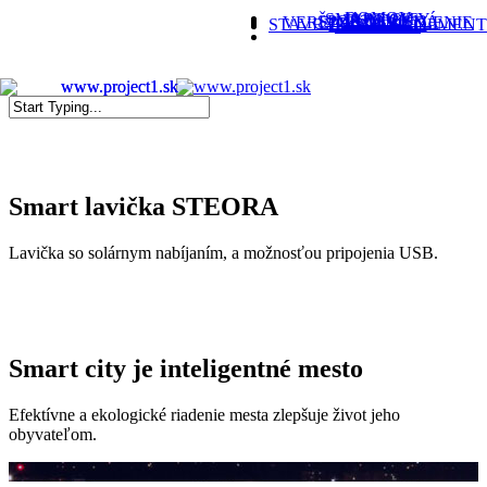
Skip
DOMOV
SMART CITY
TUNELY
ŠPORTOVISKÁ
VEREJNÉ OSVETLENIE
PRODUKTY
STAVBY A DEVELOPMENT
KONTAKT
facebook
instagram
to
main
content
Close
Search
Smart lavička STEORA
Lavička so solárnym nabíjaním, a možnosťou pripojenia USB.
Smart city je inteligentné mesto
Efektívne a ekologické riadenie mesta zlepšuje život jeho
obyvateľom.